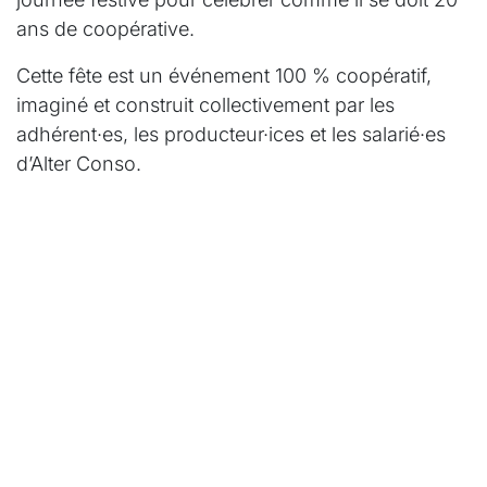
ans de coopérative.
Cette fête est un événement 100 % coopératif,
imaginé et construit collectivement par les
adhérent·es, les producteur·ices et les salarié·es
d’Alter Conso.
Et surtout : l’événement est gratuit et ouvert à
toutes et tous. Alors n’hésitez pas à en parler
autour de vous et à venir accompagné·es de vos
ami·es, voisin·es, collègues, enfants, parents…
plus on est de coopain·es, plus la fête sera belle !
En savoir plus !
#
événement publique