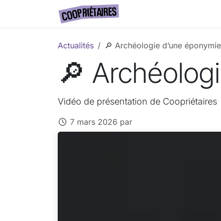
Se rendre au contenu
Accueil
Actualités
A
Actualités
🔎 Archéologie d’une éponymie
🔎 Archéolog
Vidéo de présentation de Coopriétaires
7 mars 2026
par