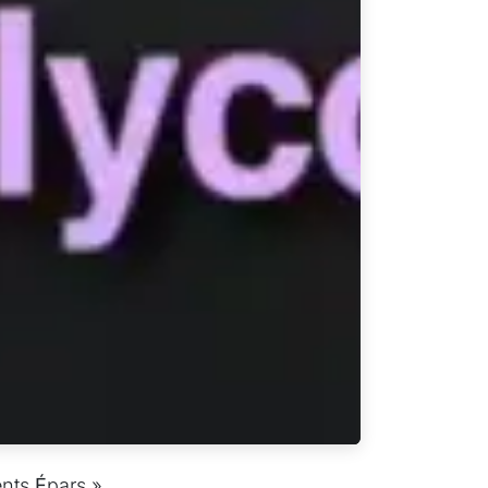
nts
É
pars »…