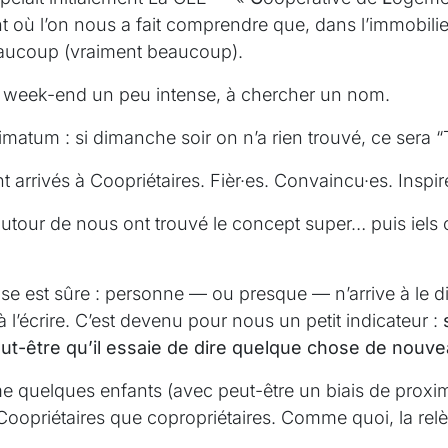
où l’on nous a fait comprendre que, dans l’immobilier,
eaucoup (vraiment beaucoup).
un week-end un peu intense, à chercher un nom.
atum : si dimanche soir on n’a rien trouvé, ce sera “To
t arrivés à Coopriétaires. Fièr·es. Convaincu·es. Inspir
tour de nous ont trouvé le concept super… puis iels 
e est sûre : personne — ou presque — n’arrive à le d
l’écrire. C’est devenu pour nous un petit indicateur :
peut-être qu’il essaie de dire quelque chose de nouve
 quelques enfants (avec peut-être un biais de proximi
Coopriétaires que copropriétaires. Comme quoi, la relè