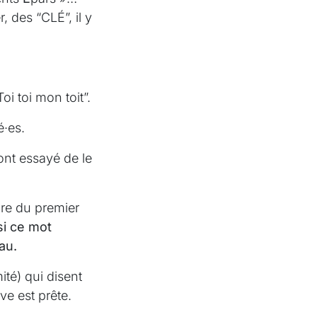
 des “CLÉ”, il y
i toi mon toit”.
é·es.
ont essayé de le
ire du premier
si ce mot
au.
té) qui disent
ve est prête.