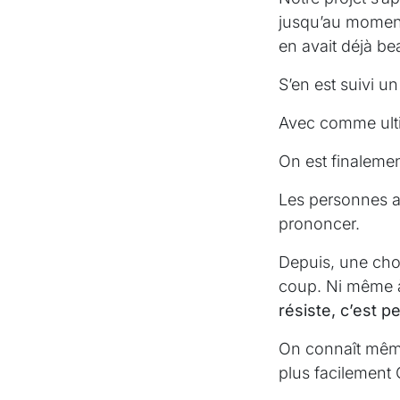
jusqu’au moment 
en avait déjà b
S’en est suivi 
Avec comme ultim
On est finalemen
Les personnes au
prononcer.
Depuis, une chos
coup. Ni même à 
résiste, c’est 
On connaît même
plus facilement 