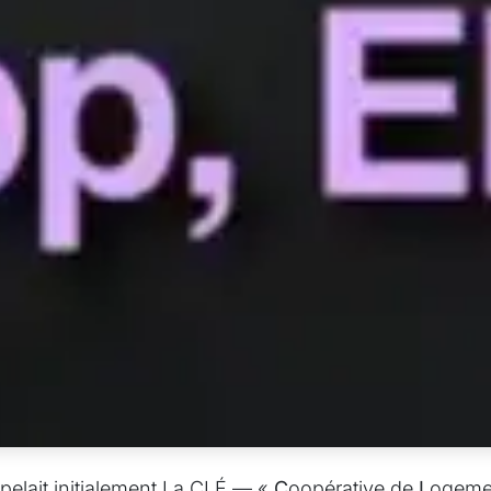
ppelait initialement La CLÉ — «
C
oopérative de
L
ogeme