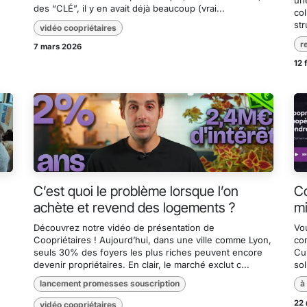
une
des “CLÉ”, il y en avait déjà beaucoup (vrai...
col
str
vidéo coopriétaires
r
7 mars 2026
12 
C’est quoi le problème lorsque l’on
Co
achète et revend des logements ?
mi
Découvrez notre vidéo de présentation de
Vou
Coopriétaires ! Aujourd’hui, dans une ville comme Lyon,
co
seuls 30% des foyers les plus riches peuvent encore
Cul
devenir propriétaires. En clair, le marché exclut c...
sol
lancement promesses souscription
à
22 
vidéo coopriétaires