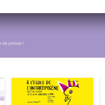
 propos
Contactez-nous
e de presse !