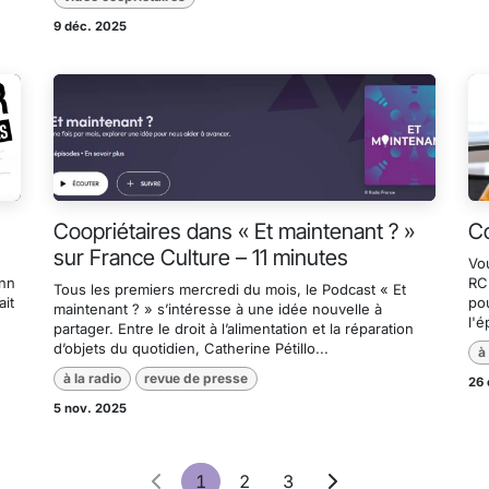
9 déc. 2025
Coopriétaires dans « Et maintenant ? »
Co
sur France Culture – 11 minutes
Vou
ann
RCF
Tous les premiers mercredi du mois, le Podcast « Et
ait
pou
maintenant ? » s’intéresse à une idée nouvelle à
l'é
partager. Entre le droit à l’alimentation et la réparation
d’objets du quotidien, Catherine Pétillo...
à
à la radio
revue de presse
26 
5 nov. 2025
1
2
3