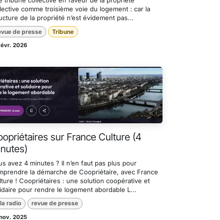
 tribune collective en faveur de la propriété
lective comme troisième voie du logement : car la
ucture de la propriété n’est évidement pas...
evue de presse
Tribune
févr. 2026
opriétaires sur France Culture (4
nutes)
s avez 4 minutes ? Il n’en faut pas plus pour
mprendre la démarche de Coopriétaire, avec France
ture ! Coopriétaires : une solution coopérative et
idaire pour rendre le logement abordable L...
 la radio
revue de presse
nov. 2025