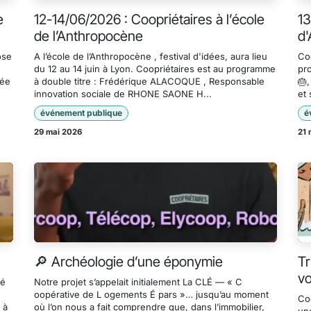
e
12-14/06/2026 : Coopriétaires à l’école
13
de l’Anthropocène
d'
ose
A l’école de l’Anthropocène , festival d'idées, aura lieu
Co
du 12 au 14 juin à Lyon. Coopriétaires est au programme
pro
tée
à double titre : Frédérique ALACOQUE , Responsable
🎂,
innovation sociale de RHONE SAONE H...
et 
événement publique
é
29 mai 2026
21 
🔎 Archéologie d’une éponymie
Tr
vo
cé
Notre projet s’appelait initialement La CLÉ — « C
oopérative de L ogements É pars »… jusqu’au moment
Co
 à
où l’on nous a fait comprendre que, dans l’immobilier,