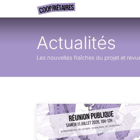
Se rendre au contenu
Accueil
Actualités
A
Actualités
Les nouvelles fraîches du projet et revu